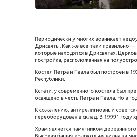
Периодически у многих возникает недоум
Дрисвяты. Как же все-таки правильно — 
которые находятся в Дрисвятах. Церков
постройка, расположенная на полуостро
Костел Петра и Павла был построен в 1
Республики.
Кстати, у современного костела был п
освящено в честь Петра и Павла. Но в г
К сожалению, антирелигиозный советски
переоборудован в склад. В 19991 году 
Храм является памятником деревянного 
Высокая башня-колокольня видна за мно