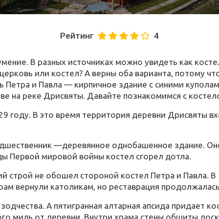
Рейтинг
4
ение. В разных источниках можно увидеть как костел,
церковь или костел? А верны оба варианта, потому чт
ь Петра и Павла — кирпичное здание с синими куполам
ве на реке Дрисвяты. Давайте познакомимся с костел
929 году. В это время территория деревни Дрисвяты в
редшественник —деревянное однобашенное здание. Оно
оды Первой мировой войны костел сгорел дотла.
й строй не обошел стороной костел Петра и Павла. В 
храм вернули католикам, но реставрация продолжалась
зодчества. А пятигранная алтарная апсида придает к
го миль от деревни. Внутри храма стены обшиты дос