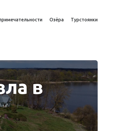
примечательности
Озёра
Турстоянки
вла в