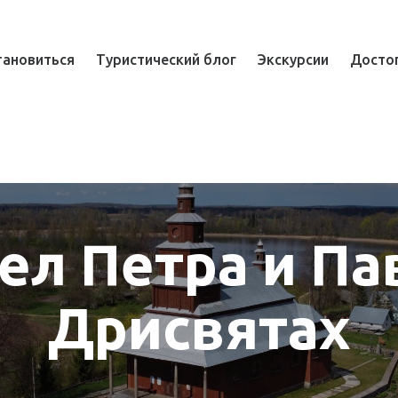
ая навигация
тановиться
Туристический блог
Экскурсии
Досто
ел Петра и Па
Дрисвятах